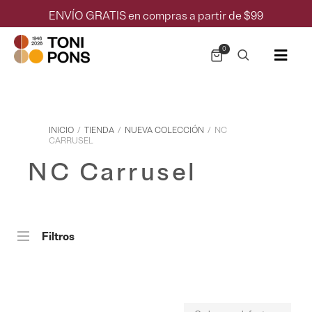
ENVÍO GRATIS en compras a partir de $99
0
INICIO
/
TIENDA
/
NUEVA COLECCIÓN
/
NC
CARRUSEL
NC Carrusel
Filtros