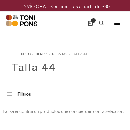
ENVÍO GRATIS en compras a partir de $99
0
INICIO
/
TIENDA
/
REBAJAS
/
TALLA 44
Talla 44
Filtros
No se encontraron productos que concuerden con la selección.