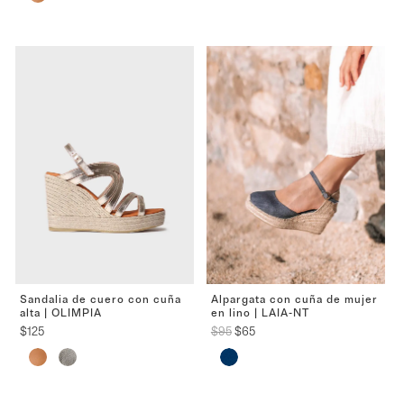
Sandalia de cuero con cuña
Alpargata con cuña de mujer
alta | OLIMPIA
en lino | LAIA-NT
El
El
$
125
$
95
$
65
precio
precio
original
actual
era:
es:
$95.
$65.