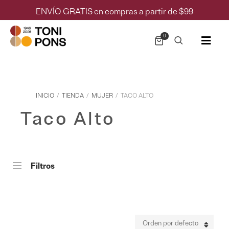
ENVÍO GRATIS en compras a partir de $99
0
INICIO
/
TIENDA
/
MUJER
/
TACO ALTO
Taco Alto
Filtros
Orden por defecto