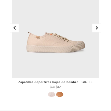
Z
Zapatillas deportivas bajas de hombre | GIO-EL
El
El
$
75
$
45
precio
precio
original
actual
era:
es:
$75.
$45.