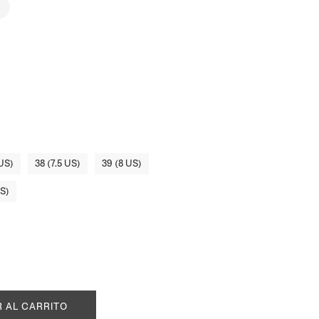
 US)
38 (7.5 US)
39 (8 US)
US)
 AL CARRITO