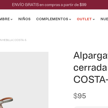
ENVÍO GRATIS en compras a partir de $99
MBRE
NIÑOS
COMPLEMENTOS
OUTLET
NUE
HEBILLA | COSTA-5
Acceder
Alparga
OBLIGATORIO
NOMBRE DE USUARIO O CORREO ELECTRÓNICO
*
cerrada 
COSTA
OBLIGATORIO
CONTRASEÑA
*
$
95