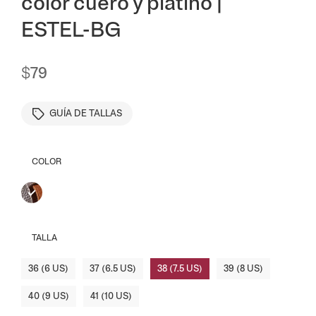
color cuero y platino |
ESTEL-BG
$
79
GUÍA DE TALLAS
COLOR
Plat
TALLA
ino-
cuer
36 (6 US)
37 (6.5 US)
38 (7.5 US)
39 (8 US)
o
40 (9 US)
41 (10 US)